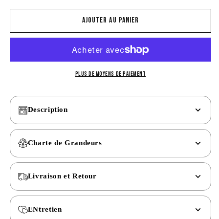
quantité
quantité
de
de
Ajouter au panier
Polo
Polo
Ace
Ace
Homme
Homme
-
-
Costco
Costco
Plus de moyens de paiement
10ème
10ème
anniversaire
anniversaire
Description
Charte de Grandeurs
Livraison et Retour
ENtretien