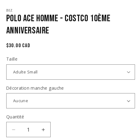
2
une
d
fenêtre
u
BIZ
modale
Polo Ace Homme - Costco 10ème
fe
m
anniversaire
Prix
$30.00 CAD
habituel
Taille
Décoration manche gauche
Quantité
Réduire
Augmenter
la
la