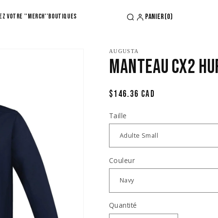
ez votre ''Merch''
Boutiques
Panier
(0)
AUGUSTA
Manteau CX2 HU
Prix
$146.36 CAD
habituel
Taille
Couleur
Quantité