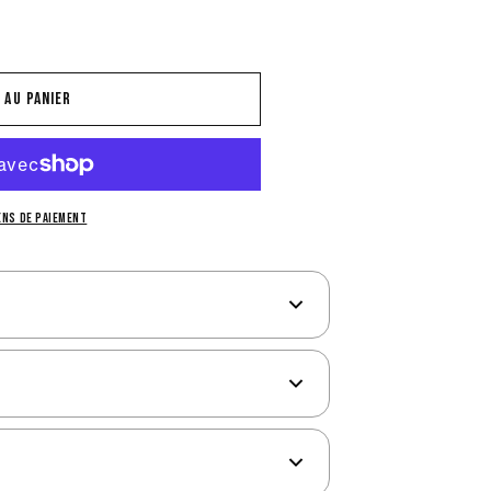
 au panier
E-
S
ens de paiement