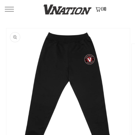
et passer
(0)
au
contenu
Passer aux
informations
produits