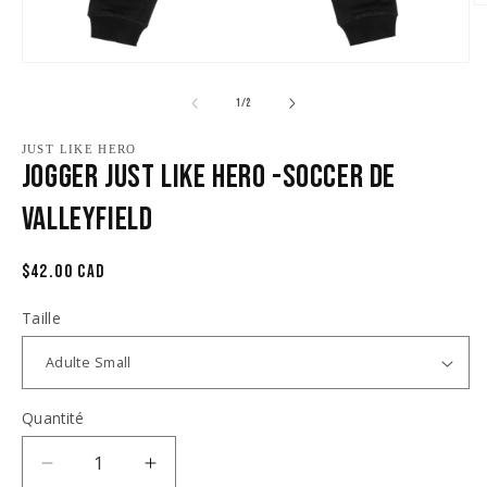
Ou
le
m
2
Ouvrir
d
le
u
média
de
1
/
2
fe
1
m
dans
une
JUST LIKE HERO
Jogger Just Like Hero -Soccer de
fenêtre
modale
Valleyfield
Prix
$42.00 CAD
habituel
Taille
Quantité
Réduire
Augmenter