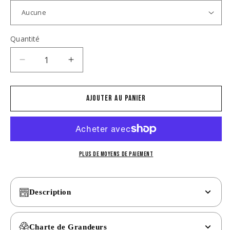
Quantité
Réduire
Augmenter
la
la
quantité
quantité
de
de
Ajouter au panier
Hoodie
Hoodie
Hero
Hero
-
-
Les
Les
Valeureux-
Valeureux-
Plus de moyens de paiement
Papillon-
Papillon-
Bleu
Bleu
Description
Charte de Grandeurs