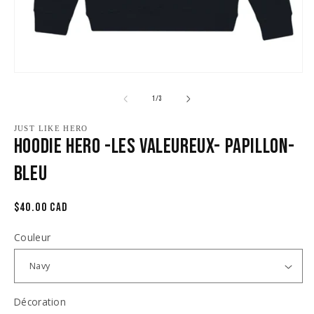
le
m
2
d
u
fe
m
Ouvrir
le
média
de
1
/
3
1
dans
une
JUST LIKE HERO
Hoodie Hero -Les Valeureux- Papillon-
fenêtre
modale
Bleu
Prix
$40.00 CAD
habituel
Couleur
Décoration